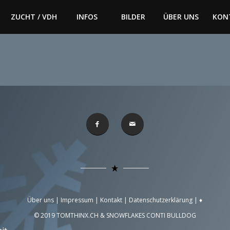
ZUCHT / VDH
INFOS
BILDER
ÜBER UNS
KON
Über uns
|
Impressum
|
Kontakt
|
Datenschutzerklärung
|
♦
© 2019 TOMTHINX.CH
& SNOWFLAKES CONTI BULLDOG