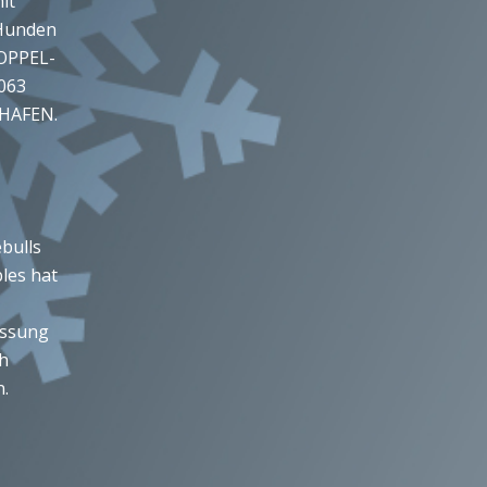
it
Hunden
DOPPEL-
063
HAFEN.
bulls
les hat
assung
ch
.