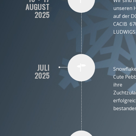
Wir sind m
AUGUST
unseren 
2025
auf der 
CACIB 67
LUDWIGS
JULI
Snowflake
2025
Cute Pebb
ihre
Zuchtzul
erfolgrei
bestanden